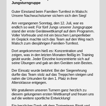
Jungsturngruppe
Guter Einstand beim Familien-Turnfest in Malsch:
Unsere Nachwuchsturner sichern sich den
S
ieg!
Am vergangenen Sonntag, de
n
12. Juli, war es
endlich so weit: Für fünf Jungs unserer Jungsgruppe
stand der erste Gerätewettkampf auf dem Programm.
Voller Vorfreude und mit ein bisschen Lampenfieber
im Gepäck machte sich das Team auf den Weg nach
Malsch zum diesjährigen Familien-Turnfest.
Dort angekommen hieß es: Konzentration und
zeigen, was in den letzten Monaten fleißig im Training
geübt wurde. Jeder Einzelne konzentrierte sich auf
seine Übungen und gab an den Geräten sein Bestes.
Der Einsatz wurde belohnt: Bei der Siegerehrung
durfte das Team stolz auf das Treppchen steigen und
nahm die Urkunden für den 1. Platz in ihrer
Altersklasse entgegen.
Wir gratulieren unseren Turnern ganz herzlich zu
diesem gelungenen ersten Wettkampf und freuen uns
auf die weitere sportliche Entwicklung!
Ein herzlicher Dank gilt dem Trainerteam Birgit und