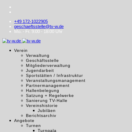
+49 172-1022905
geschaeftsstelle@tv-w.de
Mo. - Fr. 9:00 - 18:00 Uhr
Verein
Verwaltung
Geschäftsstelle
Mitgliederverwaltung
Jugendarbeit
Sportstätten / Infrastruktur
Veranstaltungsmanagement
Partnermanagement
Hallenbelegung
Satzung + Regelwerke
Sanierung TV-Halle
Vereinshistorie
Jubiläen
Berichtsarchiv
Angebote
Turnen
Turngala