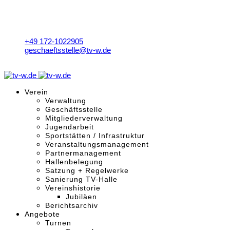
+49 172-1022905
geschaeftsstelle@tv-w.de
Mo. - Fr. 9:00 - 18:00 Uhr
Verein
Verwaltung
Geschäftsstelle
Mitgliederverwaltung
Jugendarbeit
Sportstätten / Infrastruktur
Veranstaltungsmanagement
Partnermanagement
Hallenbelegung
Satzung + Regelwerke
Sanierung TV-Halle
Vereinshistorie
Jubiläen
Berichtsarchiv
Angebote
Turnen